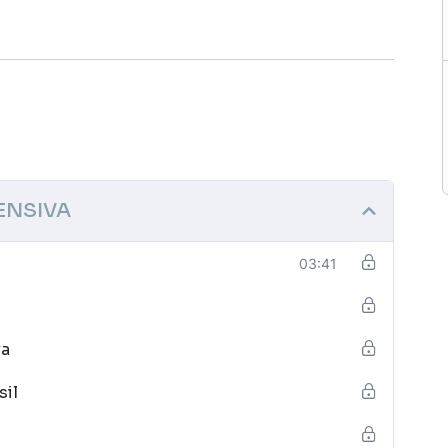
ENSIVA
03:41
va
sil