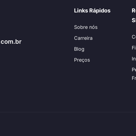
Links Rápidos
R
S
Sobre nós
C
Carreira
.com.br
F
Blog
I
Preços
P
F