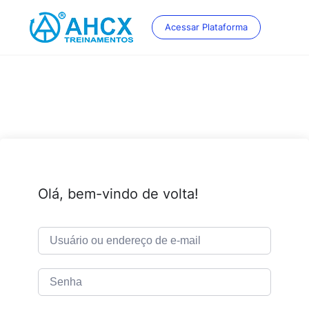
Skip
to
Acessar Plataforma
content
Olá, bem-vindo de volta!