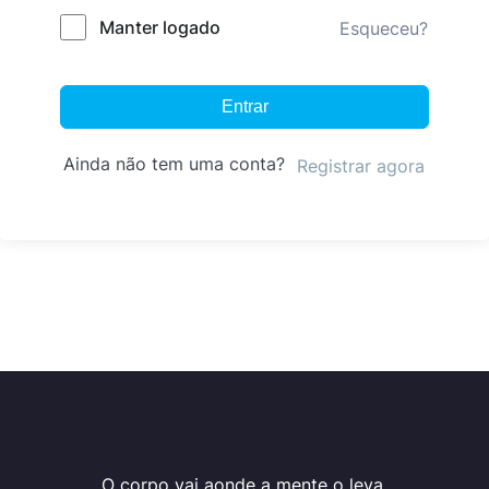
Manter logado
Esqueceu?
Entrar
Ainda não tem uma conta?
Registrar agora
O corpo vai aonde a mente o leva.