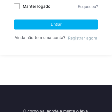
Manter logado
Esqueceu?
Entrar
Ainda não tem uma conta?
Registrar agora
O corpo vai aonde a mente o leva.