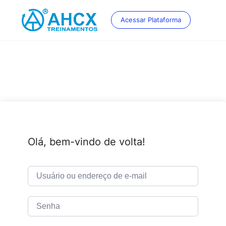
Skip
to
Acessar Plataforma
content
Olá, bem-vindo de volta!