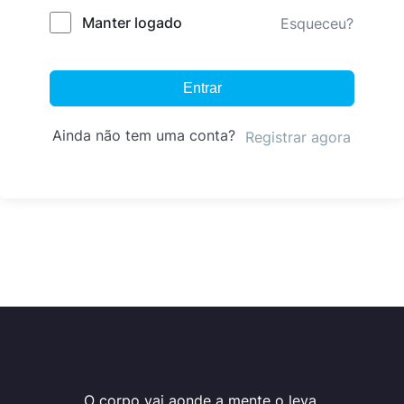
Manter logado
Esqueceu?
Entrar
Ainda não tem uma conta?
Registrar agora
O corpo vai aonde a mente o leva.