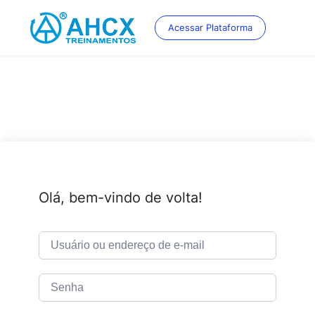
Skip
to
Acessar Plataforma
content
Olá, bem-vindo de volta!