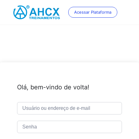
Skip
to
Acessar Plataforma
content
Olá, bem-vindo de volta!