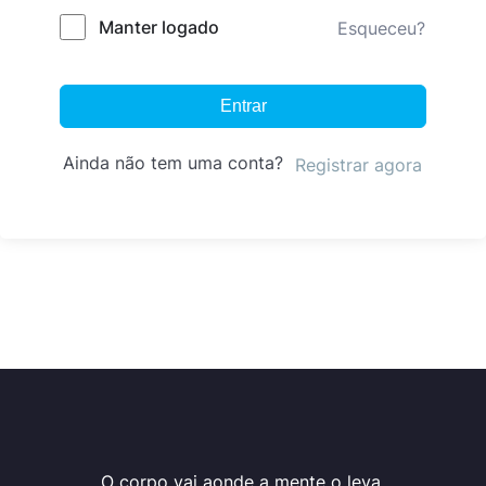
Manter logado
Esqueceu?
Entrar
Ainda não tem uma conta?
Registrar agora
O corpo vai aonde a mente o leva.