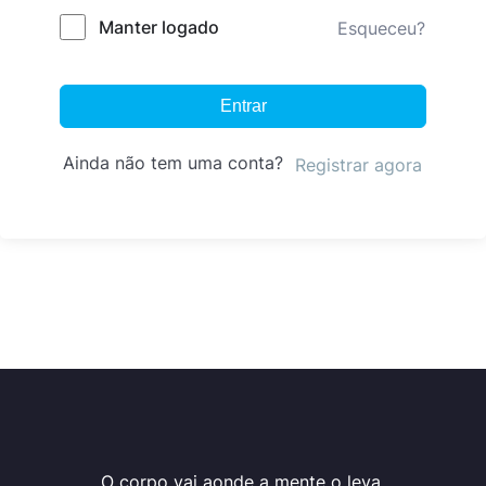
Manter logado
Esqueceu?
Entrar
Ainda não tem uma conta?
Registrar agora
O corpo vai aonde a mente o leva.