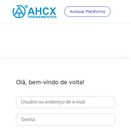
Skip
to
Acessar Plataforma
content
Olá, bem-vindo de volta!