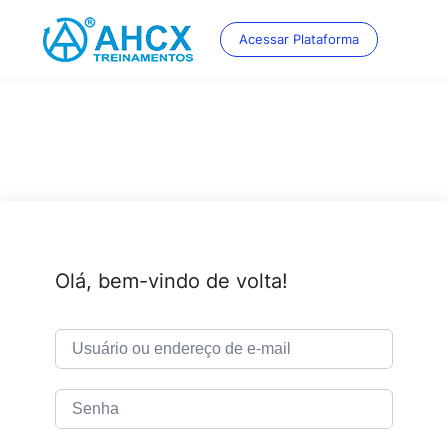
Skip
to
Acessar Plataforma
content
Olá, bem-vindo de volta!