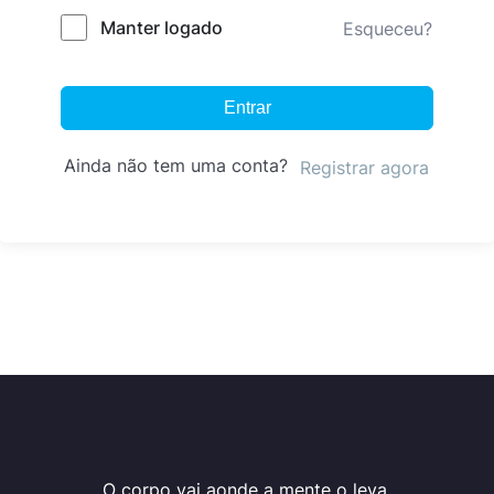
Manter logado
Esqueceu?
Entrar
Ainda não tem uma conta?
Registrar agora
O corpo vai aonde a mente o leva.