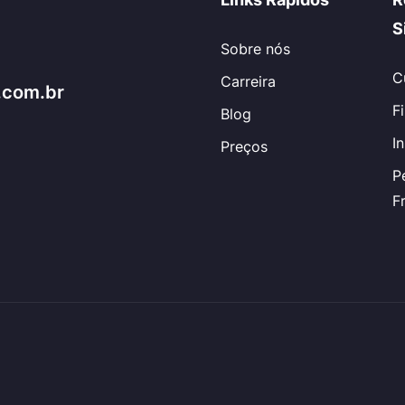
S
Sobre nós
C
Carreira
.com.br
F
Blog
I
Preços
P
F