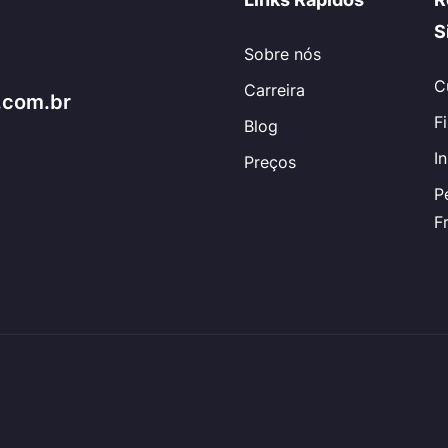
S
Sobre nós
C
Carreira
.com.br
F
Blog
I
Preços
P
F