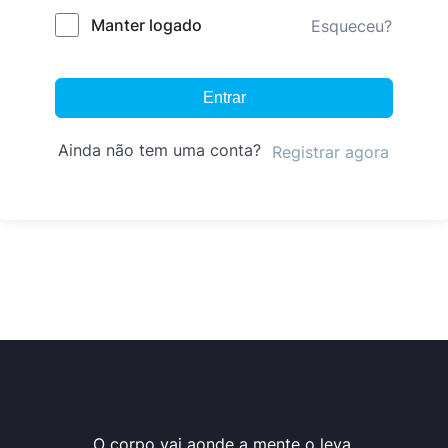
Manter logado
Esqueceu?
Entrar
Ainda não tem uma conta?
Registrar agora
O corpo vai aonde a mente o leva.