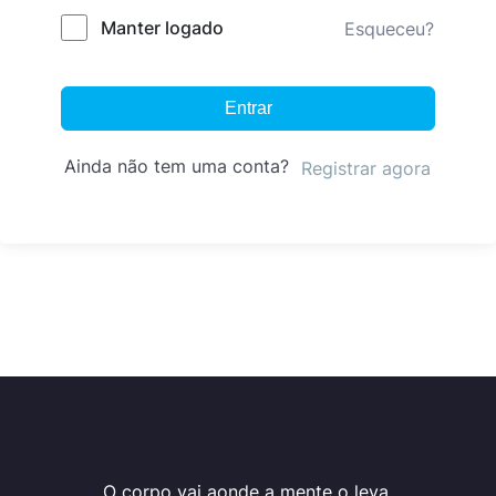
Manter logado
Esqueceu?
Entrar
Ainda não tem uma conta?
Registrar agora
O corpo vai aonde a mente o leva.