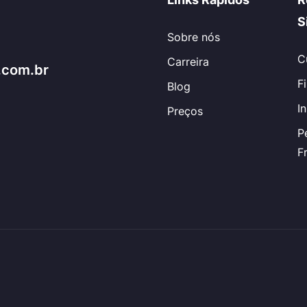
S
Sobre nós
C
Carreira
.com.br
F
Blog
I
Preços
P
F