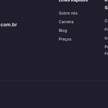
S
Sobre nós
C
Carreira
.com.br
F
Blog
I
Preços
P
F