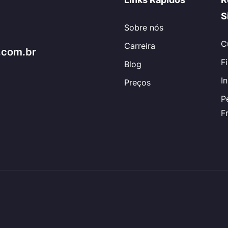
S
Sobre nós
C
Carreira
.com.br
F
Blog
I
Preços
P
F