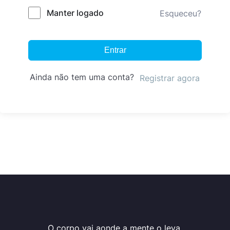
Manter logado
Esqueceu?
Entrar
Ainda não tem uma conta?
Registrar agora
O corpo vai aonde a mente o leva.