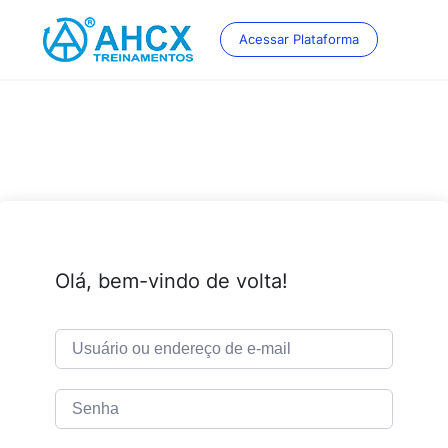
Skip
to
Acessar Plataforma
content
Olá, bem-vindo de volta!