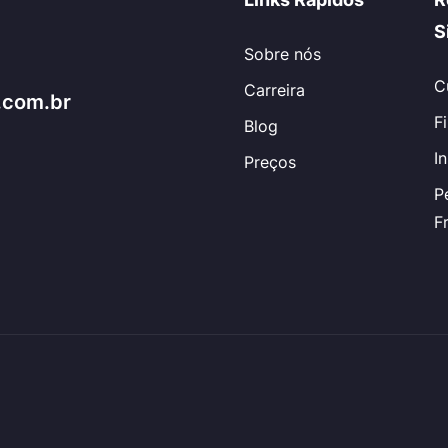
S
Sobre nós
C
Carreira
.com.br
F
Blog
I
Preços
P
F