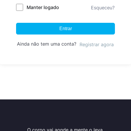
Manter logado
Esqueceu?
Entrar
Ainda não tem uma conta?
Registrar agora
O corpo vai aonde a mente o leva.