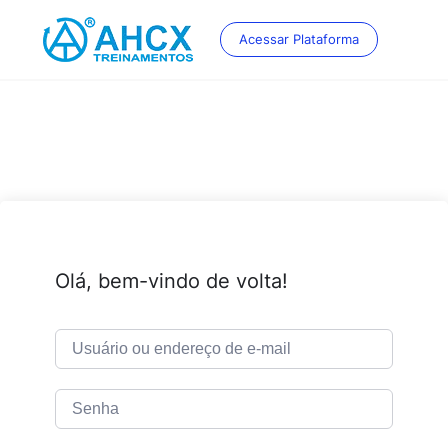
Skip
to
Acessar Plataforma
content
Olá, bem-vindo de volta!