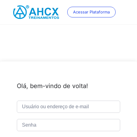
Skip
to
Acessar Plataforma
content
Olá, bem-vindo de volta!