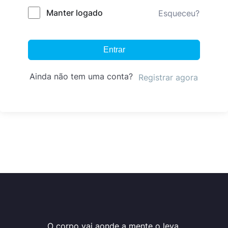
Manter logado
Esqueceu?
Entrar
Ainda não tem uma conta?
Registrar agora
O corpo vai aonde a mente o leva.