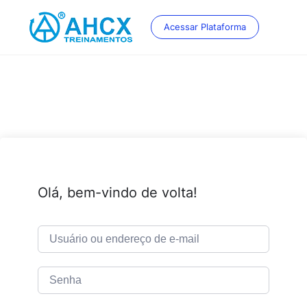
Skip
to
Acessar Plataforma
content
Olá, bem-vindo de volta!