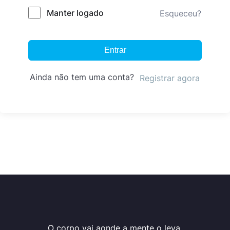
Manter logado
Esqueceu?
Entrar
Ainda não tem uma conta?
Registrar agora
O corpo vai aonde a mente o leva.