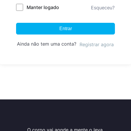
Manter logado
Esqueceu?
Entrar
Ainda não tem uma conta?
Registrar agora
O corpo vai aonde a mente o leva.