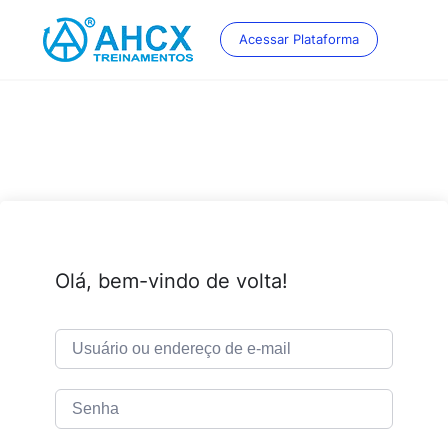
Skip
to
Acessar Plataforma
content
Olá, bem-vindo de volta!