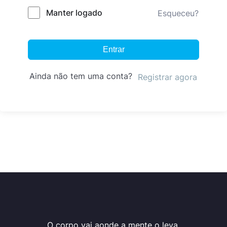
Manter logado
Esqueceu?
Entrar
Ainda não tem uma conta?
Registrar agora
O corpo vai aonde a mente o leva.