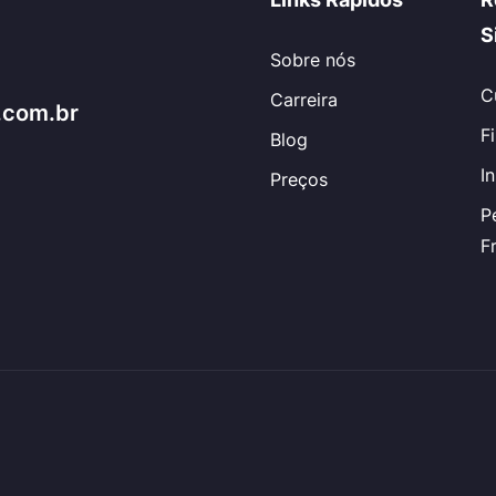
S
Sobre nós
C
Carreira
.com.br
F
Blog
I
Preços
P
F