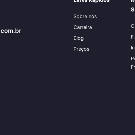
S
Sobre nós
C
Carreira
.com.br
F
Blog
I
Preços
P
F