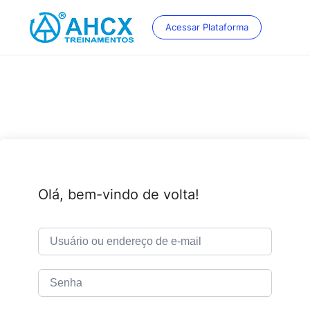
Skip
to
Acessar Plataforma
content
Olá, bem-vindo de volta!