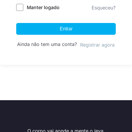
Manter logado
Esqueceu?
Entrar
Ainda não tem uma conta?
Registrar agora
O corpo vai aonde a mente o leva.