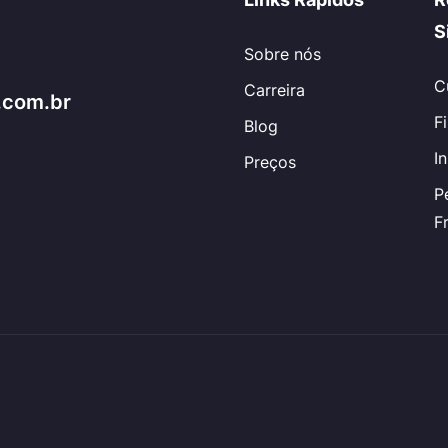
S
Sobre nós
C
Carreira
.com.br
F
Blog
I
Preços
P
F