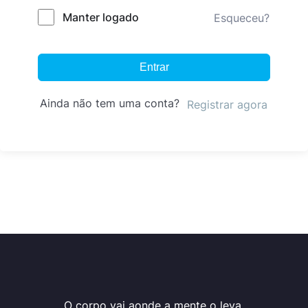
Manter logado
Esqueceu?
Entrar
Ainda não tem uma conta?
Registrar agora
O corpo vai aonde a mente o leva.