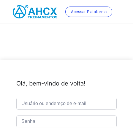
Skip
to
Acessar Plataforma
content
Olá, bem-vindo de volta!