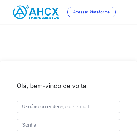
Skip
to
Acessar Plataforma
content
Olá, bem-vindo de volta!