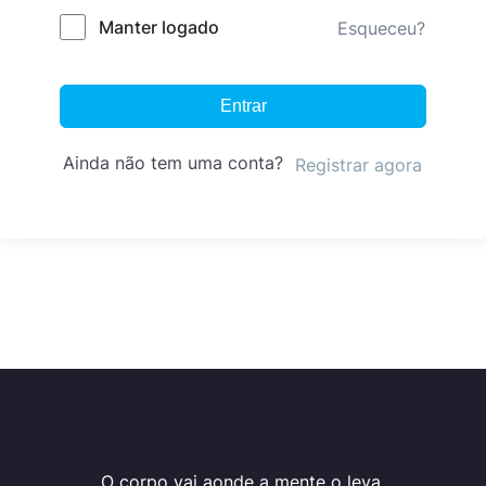
Manter logado
Esqueceu?
Entrar
Ainda não tem uma conta?
Registrar agora
O corpo vai aonde a mente o leva.