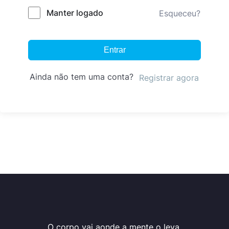
Manter logado
Esqueceu?
Entrar
Ainda não tem uma conta?
Registrar agora
O corpo vai aonde a mente o leva.