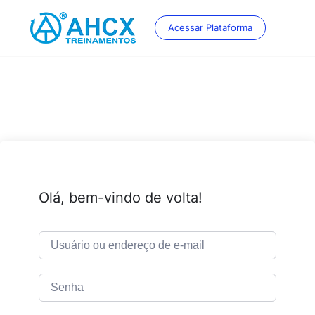
Skip
to
Acessar Plataforma
content
Olá, bem-vindo de volta!