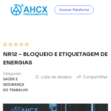
Skip
to
Acessar Plataforma
content
NR12 – BLOQUEIO E ETIQUETAGEM DE
ENERGIAS
Categorias:
Lista de desejos
Compartilhar
SAÚDE E
SEGURANÇA
DO TRABALHO