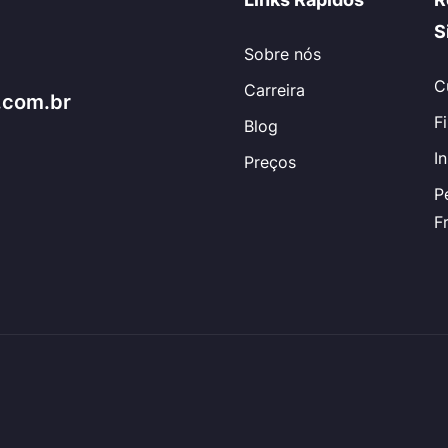
S
Sobre nós
C
Carreira
.com.br
F
Blog
I
Preços
P
F