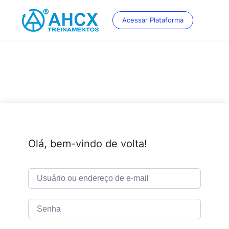
Skip
to
Acessar Plataforma
content
Olá, bem-vindo de volta!