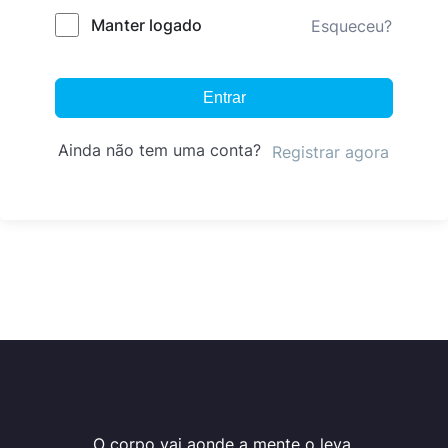
Manter logado
Esqueceu?
Entrar
Ainda não tem uma conta?
Registrar agora
O corpo vai aonde a mente o leva.