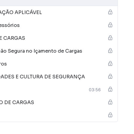
e condições climáticas.
de operação devem ser devidamente sinalizadas, e
AÇÃO APLICÁVEL
quipe envolvida.
essórios
gar riscos potenciais associados ao içamento, como
ulos no trajeto da carga.
E CARGAS
ão Segura no Içamento de Cargas
ros
DADES E CULTURA DE SEGURANÇA
03:56
TO DE CARGAS