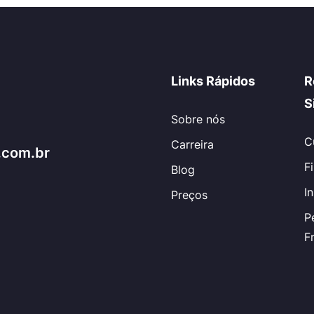
Links Rápidos
R
S
Sobre nós
C
Carreira
.com.br
F
Blog
I
Preços
P
F