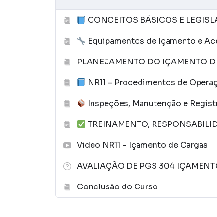
fatores como peso, ponto de equilíbrio 
Sinalização e comunicação
: As áreas 
CONCEITOS BÁSICOS E LEGISL
deve haver comunicação clara entre a e
Equipamentos de Içamento e Ac
Controle de riscos
: Identificar e miti
proximidade de redes elétricas e obstác
PLANEJAMENTO DO IÇAMENTO D
NR11 – Procedimentos de Operaç
Inspeções, Manutenção e Regist
TREINAMENTO, RESPONSABILI
Video NR11 – Içamento de Cargas
AVALIAÇÃO DE PGS 304 IÇAMEN
Conclusão do Curso