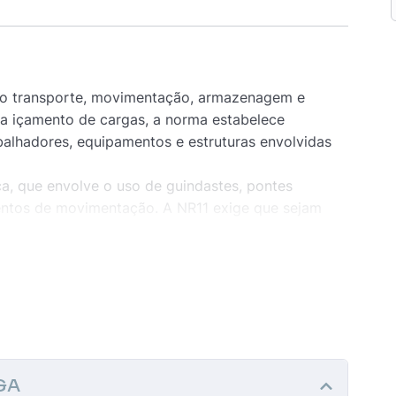
do transporte, movimentação, armazenagem e
ra içamento de cargas, a norma estabelece
balhadores, equipamentos e estruturas envolvidas
ca, que envolve o uso de guindastes, pontes
mentos de movimentação. A NR11 exige que sejam
cidentes como quedas de cargas, colisões e lesões
 NR11 incluem:
dores
: Apenas profissionais qualificados e
quipamentos de içamento.
ntos
: Todos os dispositivos devem ser
tir condições adequadas de uso.
GA
nto deve ser previamente analisado, considerando