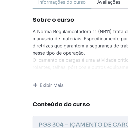
Informações do curso
Avaliações
Sobre o curso
A Norma Regulamentadora 11 (NR11) trata 
manuseio de materiais. Especificamente pa
diretrizes que garantem a segurança de tra
nesse tipo de operação.
O içamento de cargas é uma atividade críti
rolantes, talhas, pórticos e outros equipa
tomadas medidas preventivas para evitar a
aos operadores e às pessoas próximas.
Exibir Mais
Os principais aspectos regulamentados pela
Capacitação e treinamento dos opera
devidamente treinados podem operar e
Conteúdo do curso
Inspeção e manutenção dos equipame
periodicamente verificados para garan
PGS 304 – IÇAMENTO DE CAR
Planejamento das operações
: O içame