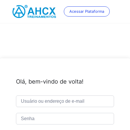
Skip
to
Acessar Plataforma
content
Olá, bem-vindo de volta!