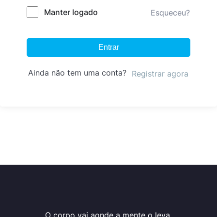
Manter logado
Esqueceu?
Entrar
Ainda não tem uma conta?
Registrar agora
O corpo vai aonde a mente o leva.