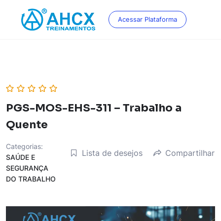
Skip
to
Acessar Plataforma
content
PGS-MOS-EHS-311 – Trabalho a
Quente
Categorias:
Lista de desejos
Compartilhar
SAÚDE E
SEGURANÇA
DO TRABALHO