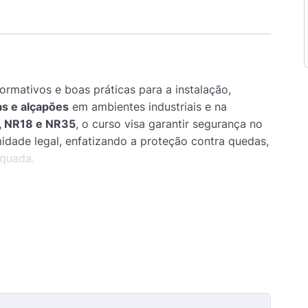
normativos e boas práticas para a instalação,
as e alçapões
em ambientes industriais e na
, NR18 e NR35
, o curso visa garantir segurança no
idade legal, enfatizando a proteção contra quedas,
equada.
eguras para estruturas de acesso e proteção.
 e manutenção preventiva.
áticas.
 indústria e construção civil, especialmente
urança do trabalho.