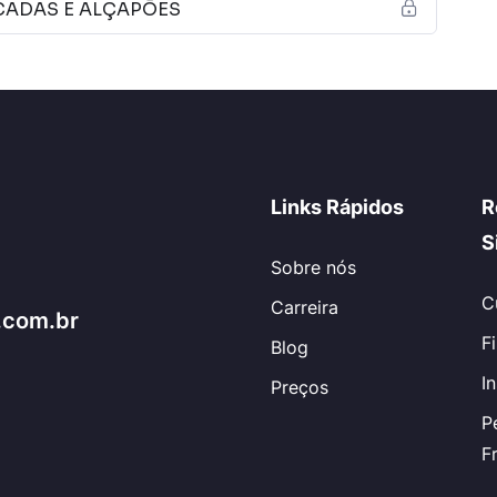
CADAS E ALÇAPÕES
Links Rápidos
R
S
Sobre nós
C
Carreira
.com.br
F
Blog
I
Preços
P
F