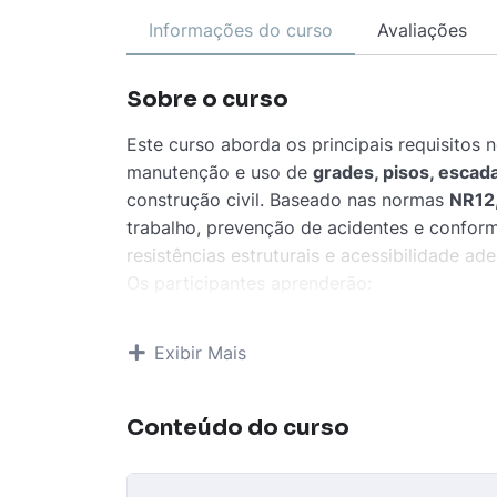
Informações do curso
Avaliações
Sobre o curso
Este curso aborda os principais requisitos 
manutenção e uso de
grades, pisos, escad
construção civil. Baseado nas normas
NR12
trabalho, prevenção de acidentes e conform
resistências estruturais e acessibilidade ad
Os participantes aprenderão:
Como avaliar e implementar soluções s
A importância de inspeções periódicas
Exibir Mais
A aplicação das normas em situações pr
Este curso é essencial para profissionais da
operadores, supervisores e técnicos de seg
Conteúdo do curso