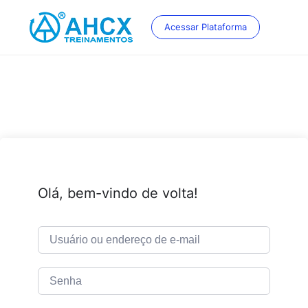
Skip
to
Acessar Plataforma
content
Olá, bem-vindo de volta!