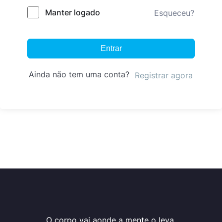
Manter logado
Esqueceu?
Entrar
Ainda não tem uma conta?
Registrar agora
O corpo vai aonde a mente o leva.