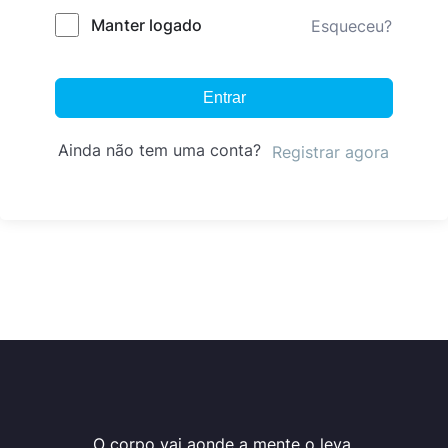
Manter logado
Esqueceu?
Entrar
Ainda não tem uma conta?
Registrar agora
O corpo vai aonde a mente o leva.