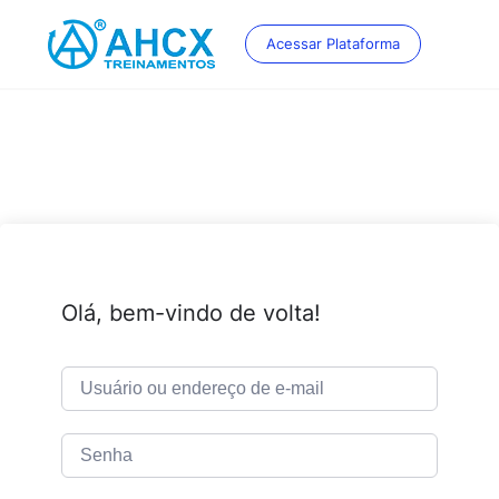
Skip
to
Acessar Plataforma
content
Olá, bem-vindo de volta!