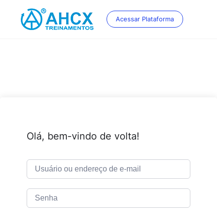
Skip
to
Acessar Plataforma
content
Olá, bem-vindo de volta!