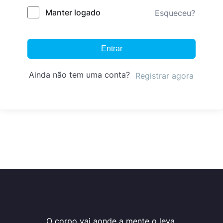
Manter logado
Esqueceu?
Entrar
Ainda não tem uma conta?
Registrar agora
O corpo vai aonde a mente o leva.