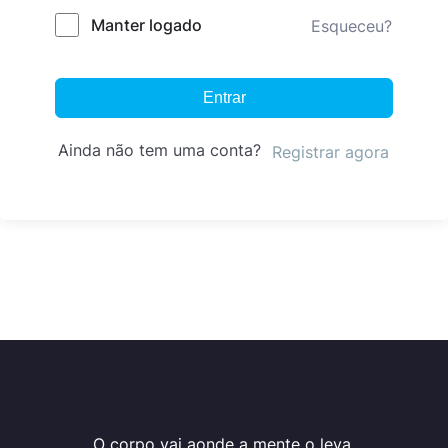
Manter logado
Esqueceu?
Entrar
Ainda não tem uma conta?
Registrar agora
O corpo vai aonde a mente o leva.