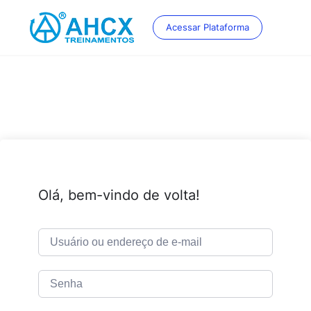
Skip
to
Acessar Plataforma
content
Olá, bem-vindo de volta!