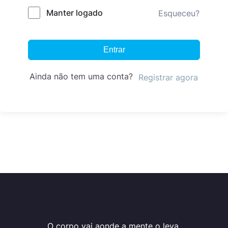
Manter logado
Esqueceu?
Entrar
Ainda não tem uma conta?
Registrar agora
O corpo vai aonde a mente o leva.