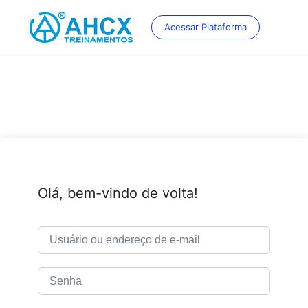
Skip
to
Acessar Plataforma
content
Olá, bem-vindo de volta!