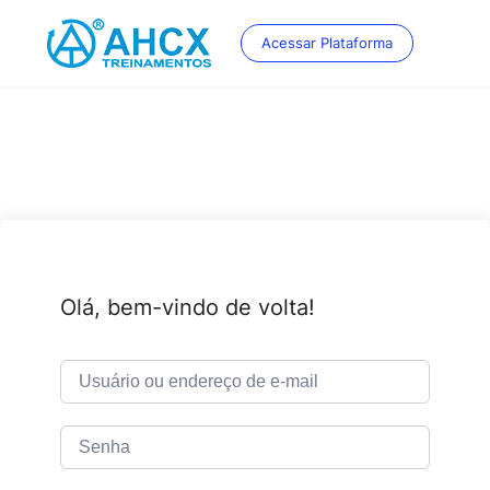
Skip
to
Acessar Plataforma
content
Olá, bem-vindo de volta!