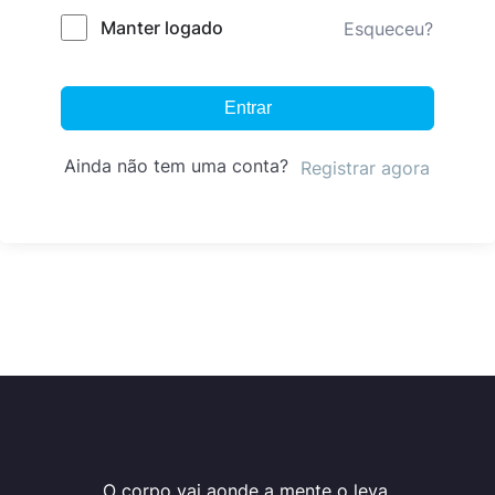
Manter logado
Esqueceu?
Entrar
Ainda não tem uma conta?
Registrar agora
O corpo vai aonde a mente o leva.