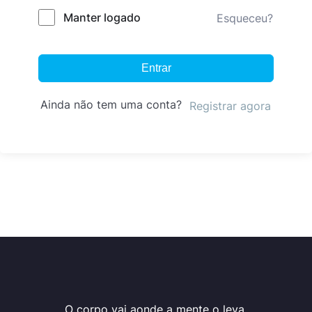
Manter logado
Esqueceu?
Entrar
Ainda não tem uma conta?
Registrar agora
O corpo vai aonde a mente o leva.