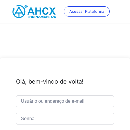
Skip
to
Acessar Plataforma
content
Olá, bem-vindo de volta!