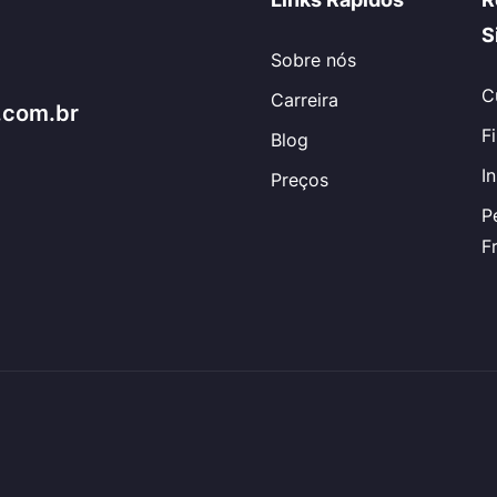
S
Sobre nós
C
Carreira
.com.br
F
Blog
I
Preços
P
F