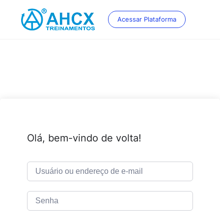
Skip
to
Acessar Plataforma
content
Olá, bem-vindo de volta!