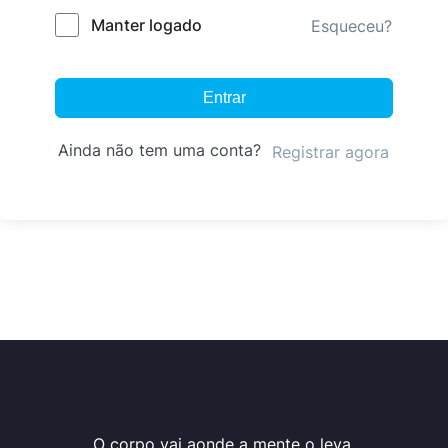
Manter logado
Esqueceu?
Entrar
Ainda não tem uma conta?
Registrar agora
O corpo vai aonde a mente o leva.