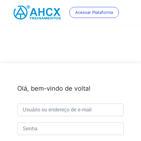
Skip
to
Acessar Plataforma
content
Olá, bem-vindo de volta!