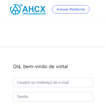
Skip
to
Acessar Plataforma
content
Olá, bem-vindo de volta!