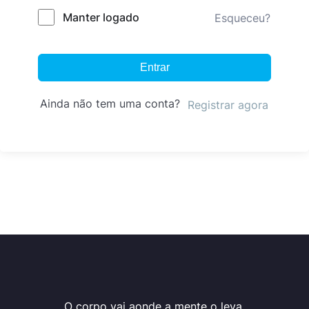
Manter logado
Esqueceu?
Entrar
Ainda não tem uma conta?
Registrar agora
O corpo vai aonde a mente o leva.