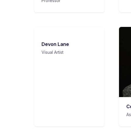
Professor
Devon Lane
Visual Artist
C
As