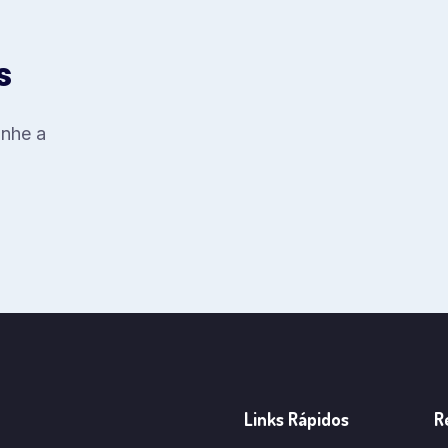
s
anhe a
Links Rápidos
R