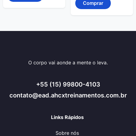
era:
é:
Comprar
R$1.500,00.
R$1.250,
O corpo vai aonde a mente o leva.
+55 (15) 99800-4103
contato@ead.ahcxtreinamentos.com.br
Links Rápidos
Sobre nós