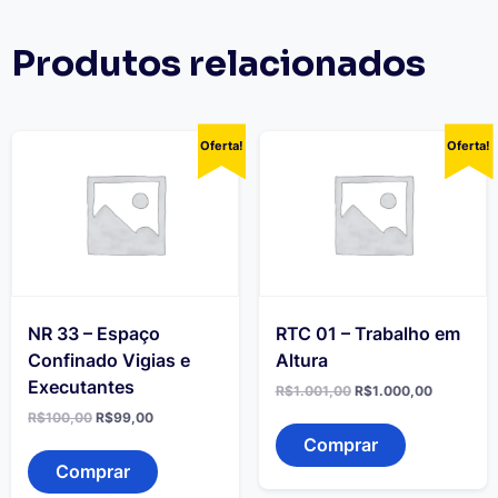
Produtos relacionados
Oferta!
Oferta!
NR 33 – Espaço
RTC 01 – Trabalho em
Confinado Vigias e
Altura
Executantes
O
O
R$
1.001,00
R$
1.000,00
preço
preço
O
O
R$
100,00
R$
99,00
original
atual
preço
preço
era:
é:
Comprar
original
atual
R$1.001,00.
R$1.000,
era:
é:
Comprar
R$100,00.
R$99,00.