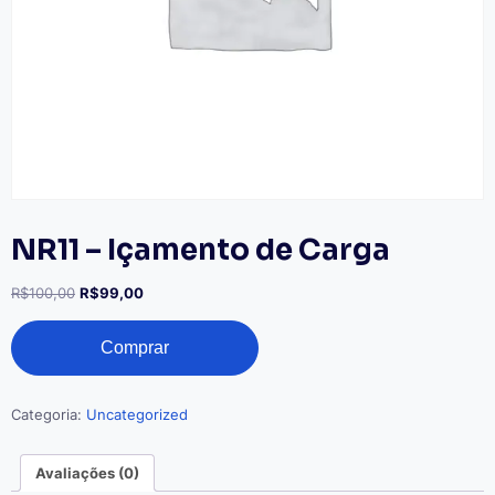
NR11 – Içamento de Carga
O
O
R$
100,00
R$
99,00
preço
preço
NR11
original
atual
Comprar
-
era:
é:
Içamento
R$100,00.
R$99,00.
de
Carga
Categoria:
Uncategorized
quantidade
Avaliações (0)