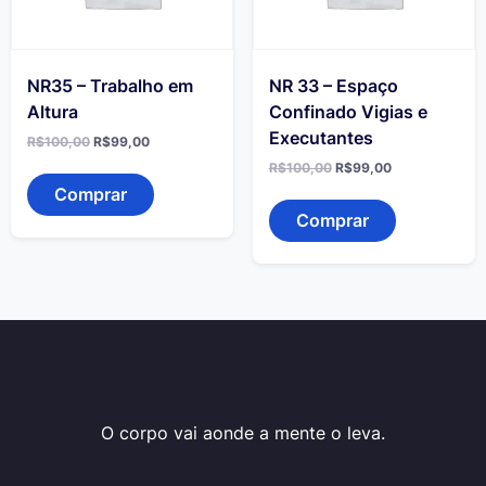
NR35 – Trabalho em
NR 33 – Espaço
Altura
Confinado Vigias e
Executantes
O
O
R$
100,00
R$
99,00
preço
preço
O
O
R$
100,00
R$
99,00
original
atual
preço
preço
era:
é:
Comprar
original
atual
R$100,00.
R$99,00.
era:
é:
Comprar
R$100,00.
R$99,00.
O corpo vai aonde a mente o leva.