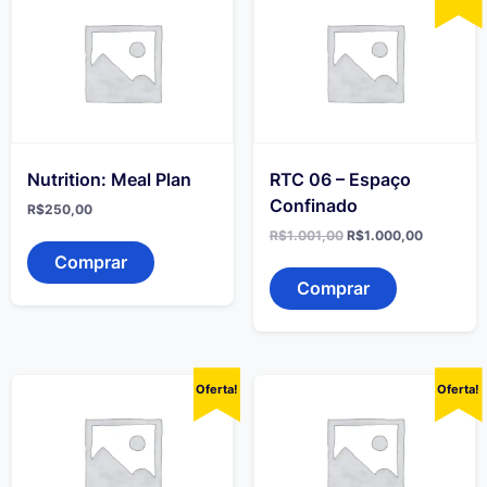
Nutrition: Meal Plan
RTC 06 – Espaço
Confinado
R$
250,00
O
O
R$
1.001,00
R$
1.000,00
preço
preço
Comprar
original
atual
era:
é:
Comprar
R$1.001,00.
R$1.000,
Oferta!
Oferta!