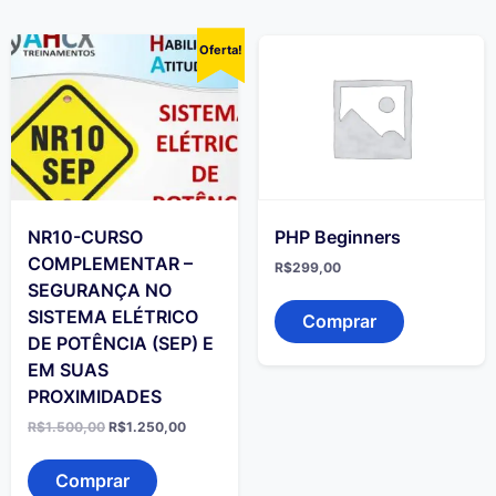
Oferta!
NR10-CURSO
PHP Beginners
COMPLEMENTAR –
R$
299,00
SEGURANÇA NO
SISTEMA ELÉTRICO
Comprar
DE POTÊNCIA (SEP) E
EM SUAS
PROXIMIDADES
O
O
R$
1.500,00
R$
1.250,00
preço
preço
original
atual
era:
é:
Comprar
R$1.500,00.
R$1.250,00.