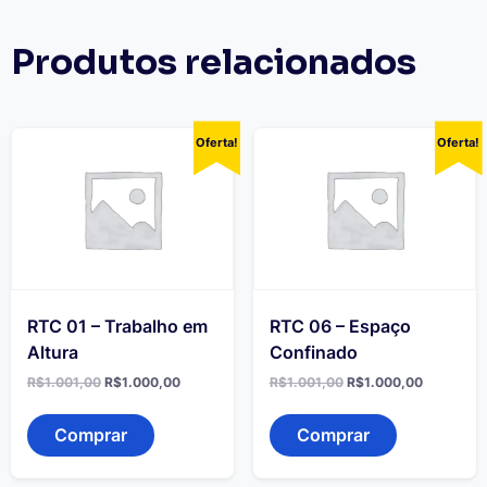
Produtos relacionados
Oferta!
Oferta!
RTC 01 – Trabalho em
RTC 06 – Espaço
Altura
Confinado
O
O
O
O
R$
1.001,00
R$
1.000,00
R$
1.001,00
R$
1.000,00
preço
preço
preço
preço
original
atual
original
atual
era:
é:
era:
é:
Comprar
Comprar
R$1.001,00.
R$1.000,00.
R$1.001,00.
R$1.000,