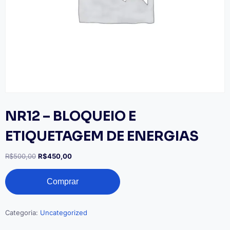
NR12 – BLOQUEIO E
ETIQUETAGEM DE ENERGIAS
O
O
R$
500,00
R$
450,00
preço
preço
NR12
original
atual
Comprar
-
era:
é:
BLOQUEIO
R$500,00.
R$450,00.
E
ETIQUETAGEM
Categoria:
Uncategorized
DE